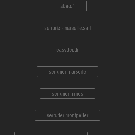
abao.fr
serrurier-marseille.sarl
easydep.fr
serrurier marseille
serrurier nimes
serrurier montpellier