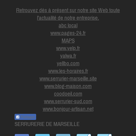
Retrouvez dès à présent sur notre site Web toute
l'actualité de notre entreprise.
abc local
www.pages-24.fr
MAPS
www.yelp.fr
yalwa.fr
yellbo.com
www.les-horaires.f
r
www.serrurier-marseille.site
www.blog-maison.com
coodoeil.com
www.serrurier-sud.com
www.bonjour-artisan.net
Partager
SERRURERIE DE MARSEILLE