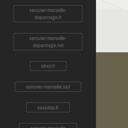
serrurier-marseille-
depannage.fr
serrurier-marseille-
depannage.net
abao.fr
serrurier-marseille.sarl
easydep.fr