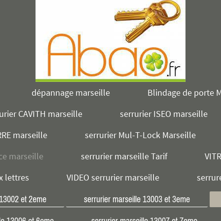
dépannage marseille
Blindage de porte M
urier CAVITH marseille
serrurier ISEO marseille
RRE marseille
serrurier Mul-T-Lock Marseille
ce marseille
serrurier marseille Tarif
VIT
x lettres
VIDEO serrurier marseille
serrur
e 13002 et 2eme
serrurier marseille 13003 et 3eme
lle 13006 et 6eme
serrurier marseille 13007 et 7eme