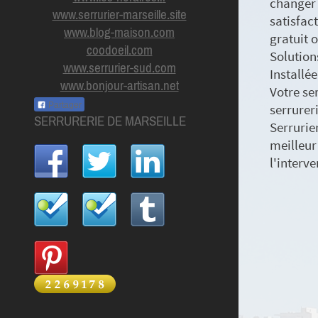
changer 
www.serrurier-marseille.site
satisfact
www.blog-maison.com
gratuit 
coodoeil.com
Solution
www.serrurier-sud.com
Installée
www.bonjour-artisan.net
Votre se
Partager
serrurer
SERRURERIE DE MARSEILLE
Serrurier
meilleur
l'interv