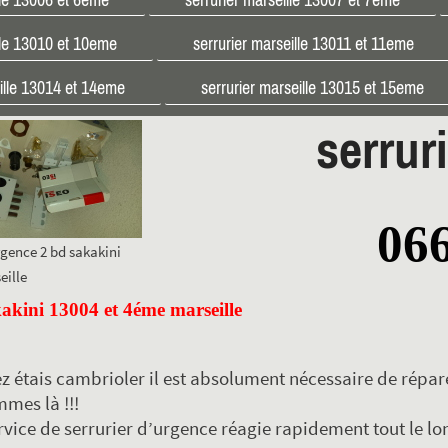
lle 13010 et 10eme
serrurier marseille 13011 et 11eme
eille 13014 et 14eme
serrurier marseille 13015 et 15eme
serrur
06
rgence 2 bd sakakini
eille
akini 13004 et 4éme marseille
z étais cambrioler il est absolument nécessaire de réparé
mes là !!!
rvice de serrurier d’urgence réagie rapidement tout le lo