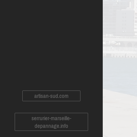
artisan-sud.com
serrurier-marseille-
depannage.info