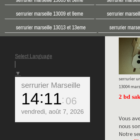
serrurier marseille 13009 et 9eme
serrurier marsei
serrurier marseille 13013 et 13eme
serrurier mars
Select Language
▼
serrurier u
serrurier Marseille
13004 mars
14
11
2 bd sak
07
vendredi, août 7, 2026
Vous ave
nous som
Notre se