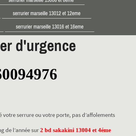
serrurier marseille 13012 et 12eme
serrurier marseille 13016 et 16eme
ier d'urgence
60094976
 votre serrure ou votre porte, pas d’affolements
ng de l’année sur
2 bd sakakini 13004 et 4éme