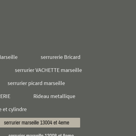
arseille
serrurerie Bricard
serrurier VACHETTE marseille
serrurier picard marseille
RERIE
Rideau metallique
e et cylindre
serrurier marseille 13004 et 4eme
serrurier marseille 13008 et 8eme