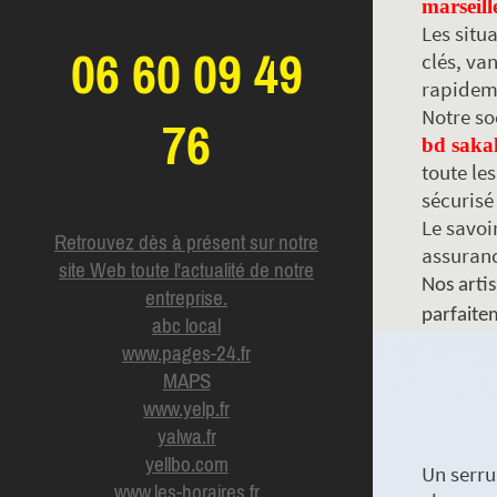
marseill
Les situ
06 60 09 49
clés, va
rapideme
Notre so
76
bd saka
toute le
sécurisé
Le savoir
Retrouvez dès à présent sur notre
assuranc
site Web toute l'actualité de notre
Nos artis
entreprise.
parfaitem
abc local
www.pages-24.fr
MAPS
www.yelp.fr
yalwa.fr
yellbo.com
Un serru
www.les-horaires.f
r