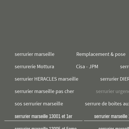
serrurier marseille
Remplacement & pose
serrurerie Mottura
Cisa - JPM
serr
serrurier HERACLES marseille
serrurier DIE
serrurier marseille pas cher
serrurier urgen
sos serrurier marseille
serrure de boites au
serrurier marseille 13001 et 1er
serrurier marseill
serrurier marseille 13005 et 5eme
serrurier marsei