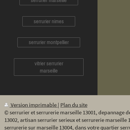
serrurier marseille
serrurier nimes
serrurier montpellier
vitrier serrurier
marseille
Version imprimable
|
Plan du site
© serrurier et serrurerie marseille 13001, depannage de
13002, artisan serrurier serieux et serrurerie marseille 
serrurerie sur marseille 13004, dans votre quartier serr