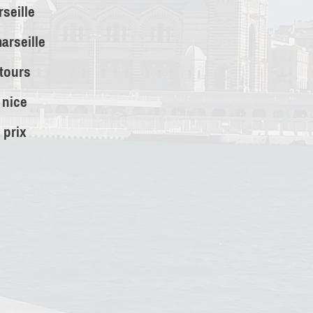
seille
arseille
 tours
 nice
 prix