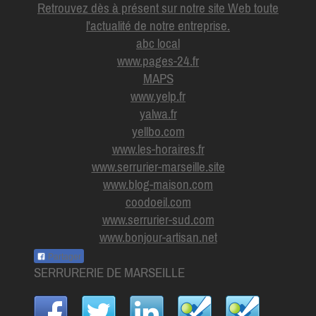
Retrouvez dès à présent sur notre site Web toute
l'actualité de notre entreprise.
abc local
www.pages-24.fr
MAPS
www.yelp.fr
yalwa.fr
yellbo.com
www.les-horaires.f
r
www.serrurier-marseille.site
www.blog-maison.com
coodoeil.com
www.serrurier-sud.com
www.bonjour-artisan.net
Partager
SERRURERIE DE MARSEILLE