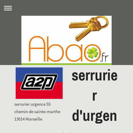
serrurie
r
serrurier urgence 55
d'urgen
chemin de sainte-marthe
13014 Marseille