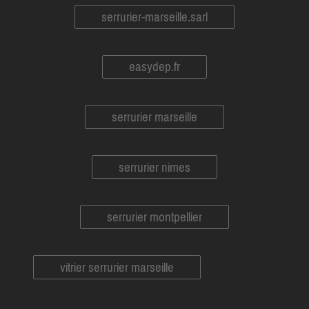
serrurier-marseille.sarl
easydep.fr
serrurier marseille
serrurier nimes
serrurier montpellier
vitrier serrurier marseille