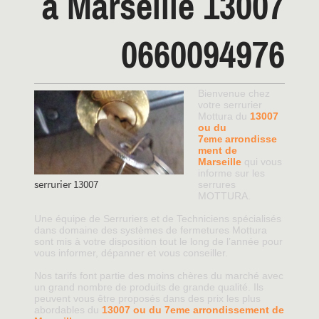
à Marseille 13007
0660094976
Bienvenue chez
votre serrurier
Mottura du
13007
ou du
7
arrondisse
eme
ment de
Marseille
qui vous
informe sur les
serrurier 13007
serrures
MOTTURA.
Une équipe de Serruriers et de Techniciens spécialisés
dans domaine des systèmes de fermetures Mottura
sont mis à votre disposition tout le long de l’année pour
vous informer, dépanner et vous conseiller.
Nos tarifs font partie des moins chères du marché avec
un grand nombre de produits de grande qualité. Ils
peuvent vous être proposés dans des prix les plus
abordables du
13007 ou du 7eme arrondissement de