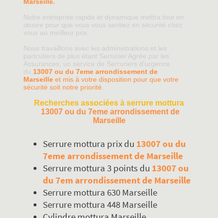
Marseille.
Notre entreprise rapide et dynamique mettra tout en
œuvre pour que vous vous sentiez en sécurité chez
vous au meilleur prix.
Nous travaillons avec les administrations et les
partculiers de plus étant Serrurier Agrée par les
Assurances, un service de Serruriers d’urgence
du
13007 ou du 7eme arrondissement de
Marseille
et mis à votre disposition pour que votre
sécurité soit notre priorité.
Recherches associées à serrure mottura
13007 ou du 7eme arrondissement de
Marseille
Serrure mottura prix du
13007 ou du
7eme arrondissement de Marseille
Serrure mottura 3 points du
13007 ou
du 7em arrondissement de Marseille
Serrure mottura 630 Marseille
Serrure mottura 448 Marseille
Cylindre mottura Marseille