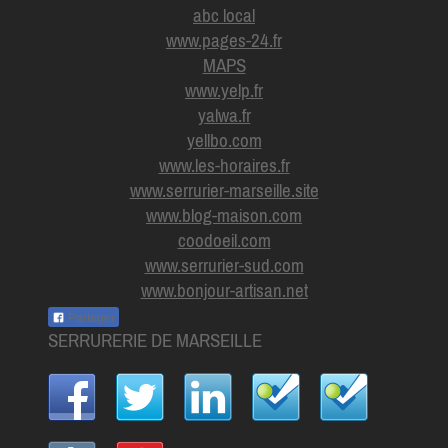
abc local
www.pages-24.fr
MAPS
www.yelp.fr
yalwa.fr
yellbo.com
www.les-horaires.f
r
www.serrurier-marseille.site
www.blog-maison.com
coodoeil.com
www.serrurier-sud.com
www.bonjour-artisan.net
Partager
SERRURERIE DE MARSEILLE