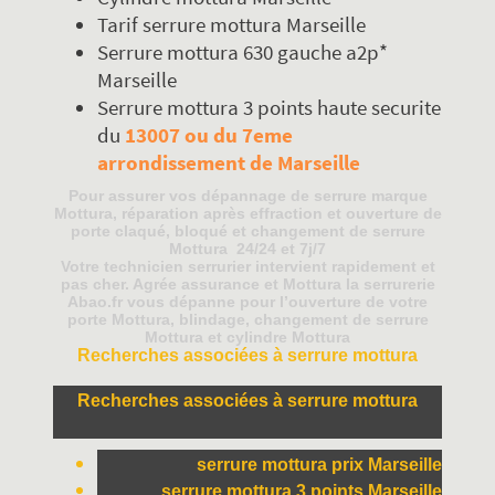
Tarif serrure mottura Marseille
Serrure mottura 630 gauche a2p*
Marseille
Serrure mottura 3 points haute securite
du
13007 ou du 7eme
arrondissement de Marseille
Pour assurer vos dépannage de serrure marque
Mottura, réparation après effraction et ouverture de
porte claqué, bloqué et changement de serrure
Mottura 24/24 et 7j/7
Votre technicien serrurier intervient rapidement et
pas cher. Agrée assurance et Mottura la serrurerie
Abao.fr vous dépanne pour l’ouverture de votre
porte Mottura, blindage, changement de serrure
Mottura et cylindre Mottura
Recherches associées à serrure mottura
Recherches associées à serrure mottura
serrure mottura prix Marseille
serrure mottura 3 points Marseille