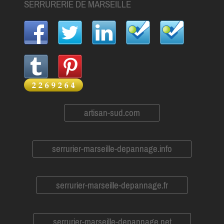
SERRURERIE DE MARSEILLE
artisan-sud.com
serrurier-marseille-depannage.info
serrurier-marseille-depannage.fr
serrurier-marseille-depannage.net