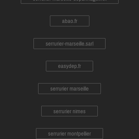
abao.fr
serrurier-marseille.sarl
easydep.fr
serrurier marseille
serrurier nimes
serrurier montpellier