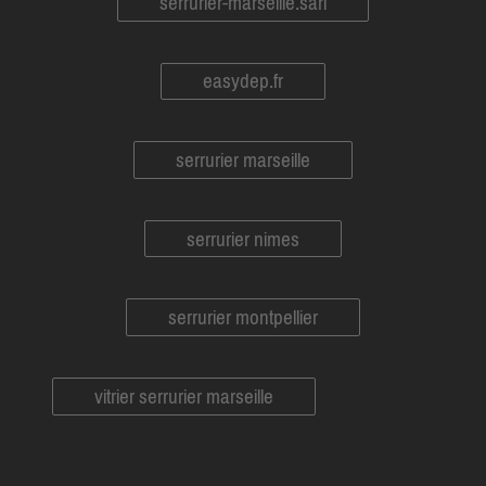
serrurier-marseille.sarl
easydep.fr
serrurier marseille
serrurier nimes
serrurier montpellier
vitrier serrurier marseille