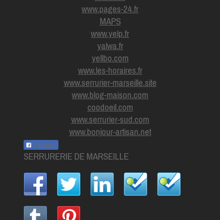
www.pages-24.fr
MAPS
www.yelp.fr
yalwa.fr
yellbo.com
www.les-horaires.f
r
www.serrurier-marseille.site
www.blog-maison.com
coodoeil.com
www.serrurier-sud.com
www.bonjour-artisan.net
Partager
SERRURERIE DE MARSEILLE