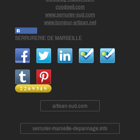
coodoeil.com
www.serrurier-sud.com
www.bonjour-artisan.net
Partager
SERRURERIE DE MARSEILLE
artisan-sud.com
serrurier-marseille-depannage.info