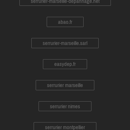
serrurier-marseille-depannage.net
abao.fr
serrurier-marseille.sarl
easydep.fr
serrurier marseille
serrurier nimes
serrurier montpellier