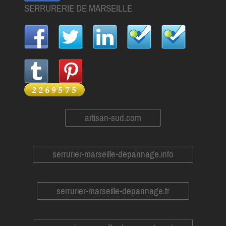
SERRURERIE DE MARSEILLE
artisan-sud.com
serrurier-marseille-depannage.info
serrurier-marseille-depannage.fr