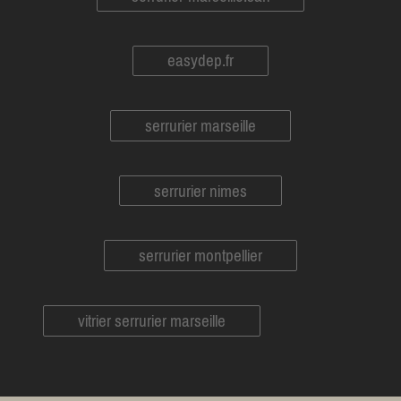
easydep.fr
serrurier marseille
serrurier nimes
serrurier montpellier
vitrier serrurier marseille