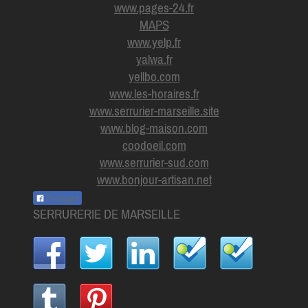
www.pages-24.fr
MAPS
www.yelp.fr
yalwa.fr
yellbo.com
www.les-horaires.f
r
www.serrurier-marseille.site
www.blog-maison.com
coodoeil.com
www.serrurier-sud.com
www.bonjour-artisan.net
Partager
SERRURERIE DE MARSEILLE