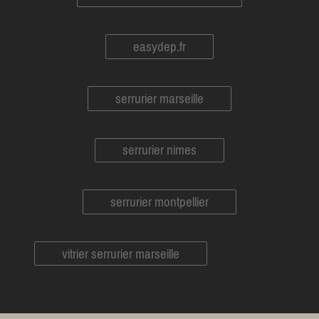
easydep.fr
serrurier marseille
serrurier nimes
serrurier montpellier
vitrier serrurier marseille