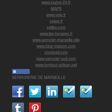
www.pages-24.fr
MAPS
www.yelp.fr
yalwa.fr
yellbo.com
www.les-horaires.f
r
www.serrurier-marseille.site
www.blog-maison.com
coodoeil.com
www.serrurier-sud.com
www.bonjour-artisan.net
Partager
SERRURERIE DE MARSEILLE