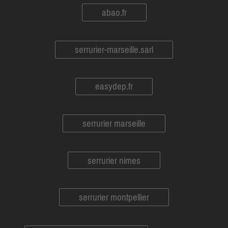
abao.fr
serrurier-marseille.sarl
easydep.fr
serrurier marseille
serrurier nimes
serrurier montpellier