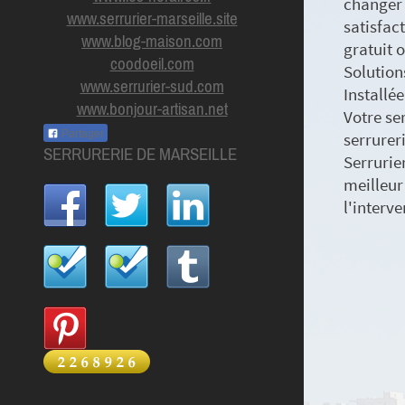
changer 
www.serrurier-marseille.site
satisfact
www.blog-maison.com
gratuit 
coodoeil.com
Solution
www.serrurier-sud.com
Installée
www.bonjour-artisan.net
Votre se
Partager
serrurer
SERRURERIE DE MARSEILLE
Serrurier
meilleur
l'interv