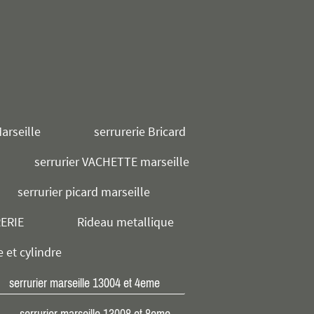
arseille
serrurerie Bricard
serrurier VACHETTE marseille
serrurier picard marseille
RERIE
Rideau metallique
e et cylindre
serrurier marseille 13004 et 4eme
serrurier marseille 13008 et 8eme