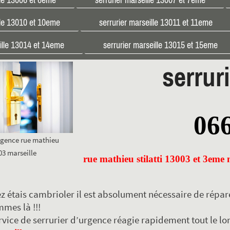
lle 13010 et 10eme
serrurier marseille 13011 et 11eme
eille 13014 et 14eme
serrurier marseille 13015 et 15eme
serrur
06
urgence rue mathieu
003 marseille
rue mathieu stilatti 13003 et 3eme 
z étais cambrioler il est absolument nécessaire de réparé
mes là !!!
rvice de serrurier d’urgence réagie rapidement tout le lo