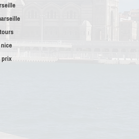
seille
arseille
 tours
 nice
 prix