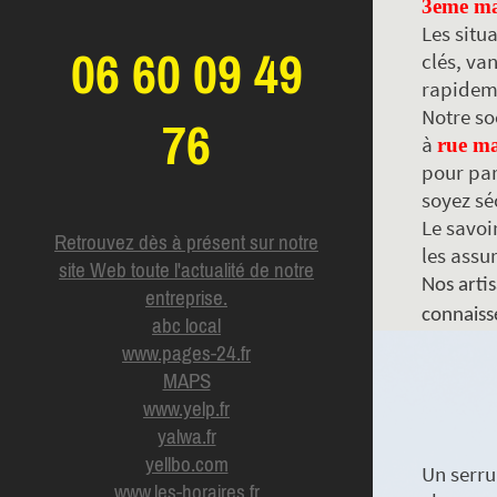
3eme mar
Les situ
06 60 09 49
clés, va
rapideme
Notre so
76
à
rue ma
pour par
soyez sé
Le savoir
Retrouvez dès à présent sur notre
les assu
site Web toute l'actualité de notre
Nos artis
entreprise.
connaisse
abc local
www.pages-24.fr
MAPS
www.yelp.fr
yalwa.fr
yellbo.com
Un serru
www.les-horaires.f
r