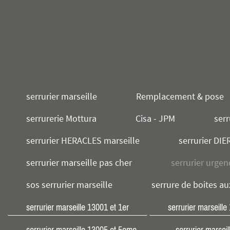
serrurier marseille
Remplacement & pose
serrurerie Mottura
Cisa - JPM
serr
serrurier HERACLES marseille
serrurier DIE
serrurier marseille pas cher
serrurier urgen
sos serrurier marseille
serrure de boites au
serrurier marseille 13001 et 1er
serrurier marseill
serrurier marseille 13005 et 5eme
serrurier marsei