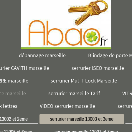
dépannage marseille
Blindage de porte M
urier CAVITH marseille
serrurier ISEO marseille
RRE marseille
serrurier Mul-T-Lock Marseille
ce marseille
serrurier marseille Tarif
VIT
x lettres
VIDEO serrurier marseille
serrur
e 13002 et 2eme
serrurier marseille 13003 et 3eme
lle 13006 et 6eme
serrurier marseille 13007 et 7eme