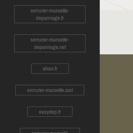
serrurier-marseille-
depannage.fr
serrurier-marseille-
depannage.net
abao.fr
serrurier-marseille.sarl
easydep.fr