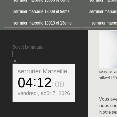
serrurier marseille 13009 et 9eme
serrurier marsei
serrurier marseille 13013 et 13eme
serrurier mars
Select Language
▼
serrurier Marseille
serrurier 
04
12
stilatti 13
01
vendredi, août 7, 2026
Vous ave
nous som
Notre se