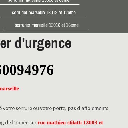
serrurier marseille 13012 et 12eme
serrurier marseille 13016 et 16eme
ier d'urgence
60094976
marseille
 votre serrure ou votre porte, pas d’affolements
ng de l’année sur
rue mathieu stilatti 13003 et