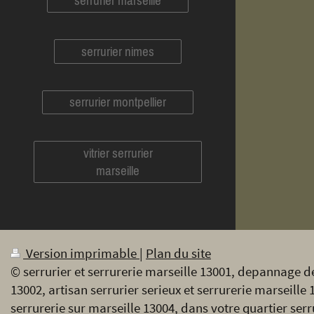
serrurier marseille
serrurier nimes
serrurier montpellier
vitrier serrurier
marseille
Version imprimable
|
Plan du site
© serrurier et serrurerie marseille 13001, depannage de
13002, artisan serrurier serieux et serrurerie marseille 
serrurerie sur marseille 13004, dans votre quartier serr