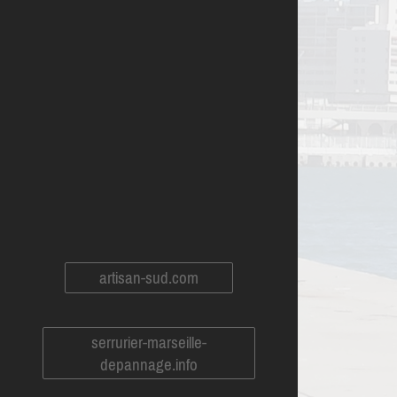
artisan-sud.com
serrurier-marseille-
depannage.info