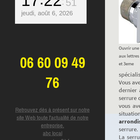
17
22
52
jeudi, août 6, 2026
Ouvrir une 
aux lettres
06 60 09 49
et 3eme
spécialis
76
Vous ave
dernier 
serrure 
vous ave
Retrouvez dès à présent sur notre
situati
site Web toute l'actualité de notre
arrondi
entreprise.
serrure.
abc local
La serr