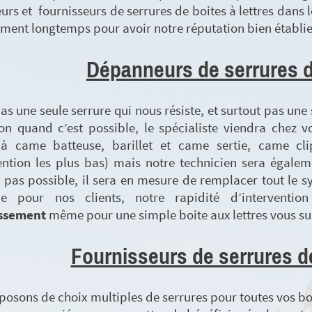
rs et fournisseurs de serrures de boites à lettres dans l
ment longtemps pour avoir notre réputation bien établie 
Dépanneurs de serrures de
 pas une seule serrure qui nous résiste, et surtout pas un
on quand c’est possible, le spécialiste viendra chez v
t à came batteuse, barillet et came sertie, came cl
ention les plus bas) mais notre technicien sera égalem
t pas possible, il sera en mesure de remplacer tout le s
e pour nos clients, notre rapidité d’interventi
ssement
même pour une simple boite aux lettres vous s
Fournisseurs de serrures de
posons de choix multiples de serrures pour toutes vos boite