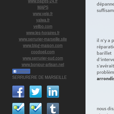
www.pages-24.fr
dépanneu
MAPS
suffisam
www.yelp.fr
yalwa.fr
yellbo.com
www.les-horaires.f
r
www.serrurier-marseille.site
il n’y a
www.blog-maison.com
réparati
coodoeil.com
barille
www.serrurier-sud.com
d’interv
www.bonjour-artisan.net
s’avérai
problèm
Partager
SERRURERIE DE MARSEILLE
arrondi
nous dis