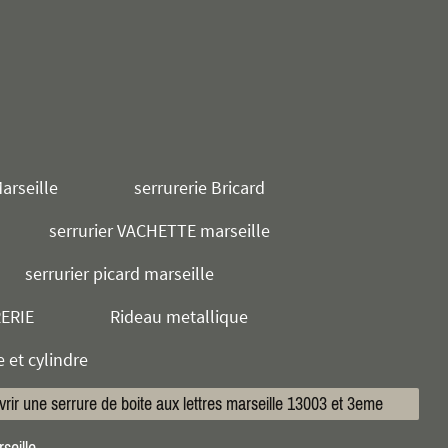
arseille
serrurerie Bricard
serrurier VACHETTE marseille
serrurier picard marseille
RERIE
Rideau metallique
e et cylindre
vrir une serrure de boite aux lettres marseille 13003 et 3eme
seille