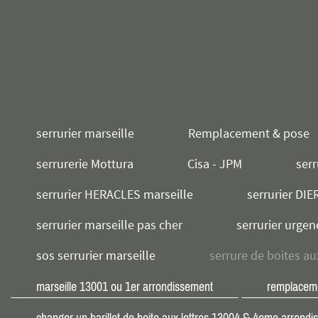
serrurier marseille
Remplacement & pose
serrurerie Mottura
Cisa - JPM
serr
serrurier HERACLES marseille
serrurier DIE
serrurier marseille pas cher
serrurier urgen
sos serrurier marseille
serrure de boites au
marseille 13001 ou 1er arrondissement
remplaceme
changer un barillet de boite aux lettres 13004 & 4eme arrond