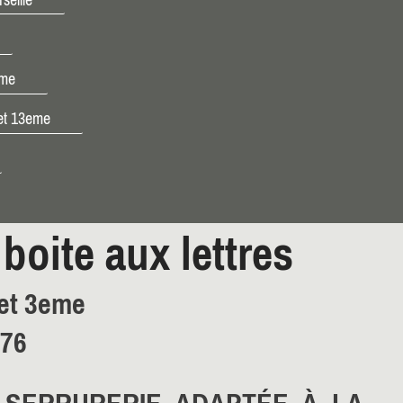
eme
 et 13eme
boite aux lettres
 et 3eme
 76