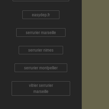
easydep.fr
serrurier marseille
serrurier nimes
serrurier montpellier
vitrier serrurier
marseille