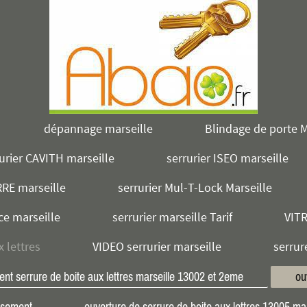
dépannage marseille
Blindage de porte M
urier CAVITH marseille
serrurier ISEO marseille
RRE marseille
serrurier Mul-T-Lock Marseille
ce marseille
serrurier marseille Tarif
VIT
x lettres
VIDEO serrurier marseille
serrur
nt serrure de boite aux lettres marseille 13002 et 2eme
ou
issement
ouverture de serrure de boite aux lettres 13005 mar