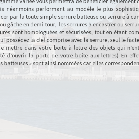
 gamme variée vous permettra de bénéficier également d
is néanmoins performant au modèle le plus sophistiqué
r par la toute simple serrure batteuse ou serrure à came
ou gâche en demi-tour, les serrures à encastrer ou serrur
ures sont homologuées et sécurisées, tout en étant comp
i possédez la clef comprise avec la serrure, seul le facte
e mettre dans votre boite à lettre des objets qui n’ent
ité d’ouvrir la porte de votre boite aux lettres) En effe
es batteuses » sont ainsi nommées car elles correspondent