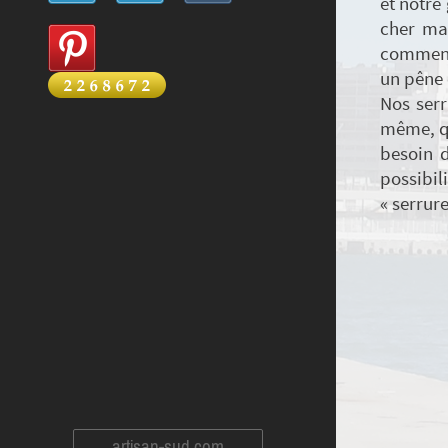
et notre
cher ma
commence
un pêne 
Nos serr
même, qu
besoin d
possibil
« serrur
artisan-sud.com