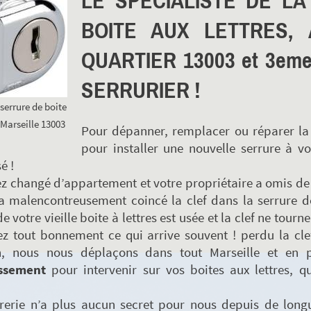
LE SPÉCIALISTE DE L
BOITE AUX LETTRES,
QUARTIER 13003 et 3eme
SERRURIER !
serrure de boite
 Marseille 13003
Pour dépanner, remplacer ou réparer la s
pour installer une nouvelle serrure à vo
é !
z changé d’appartement et votre propriétaire a omis de vo
a malencontreusement coincé la clef dans la serrure de
de votre vieille boite à lettres est usée et la clef ne t
z tout bonnement ce qui arrive souvent ! perdu la clef
on, nous nous déplaçons dans tout Marseille et en p
ssement
pour intervenir sur vos boites aux lettres, q
urerie n’a plus aucun secret pour nous depuis de long