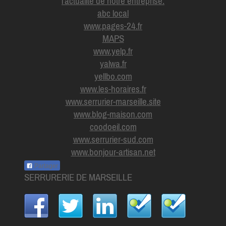
l'actualité de notre entreprise.
abc local
www.pages-24.fr
MAPS
www.yelp.fr
yalwa.fr
yellbo.com
www.les-horaires.f
r
www.serrurier-marseille.site
www.blog-maison.com
coodoeil.com
www.serrurier-sud.com
www.bonjour-artisan.net
Partager
SERRURERIE DE MARSEILLE