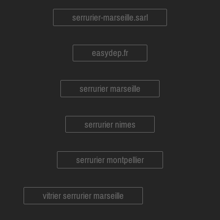
serrurier-marseille.sarl
easydep.fr
serrurier marseille
serrurier nimes
serrurier montpellier
vitrier serrurier marseille