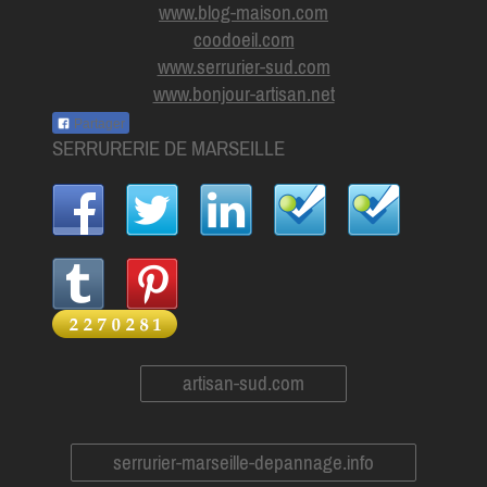
www.blog-maison.com
coodoeil.com
www.serrurier-sud.com
www.bonjour-artisan.net
Partager
SERRURERIE DE MARSEILLE
artisan-sud.com
serrurier-marseille-depannage.info