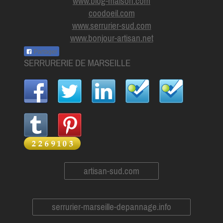
www.blog-maison.com
coodoeil.com
www.serrurier-sud.com
www.bonjour-artisan.net
Partager
SERRURERIE DE MARSEILLE
artisan-sud.com
serrurier-marseille-depannage.info